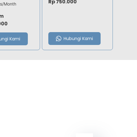
Rp 750.000
s/Month
om
000
Hubungi Kami
ungi Kami