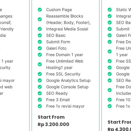
e
Custom Page
Static 
hanges
Reassemble Blocks
Integra
onsif,
(Header, Body, Footer),
SEO Ba
Friendly
Integrasi Media Sosial
Submit
edia
SEO Basic
Galeri F
Submit Form
Free Do
m
Galeri Foto
Free Un
Free Domain 1 year
1 year
 1 year
Free Unlimited Web
Free SS
curity
Hosting1 year
Google 
Free SSL Security
Google 
si mayor
Google Analytics Setup
SEO Re
ted web
Google Console Setup
Free D
ar
SEO Ready
Include
Free 3 Email
Free 10
Free 1x revisi mayor
Free 1x
Start From
Start Fr
Rp 3.200.000
Rp 4.300