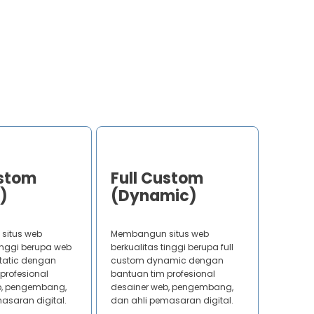
ustom
Full Custom
)
(Dynamic)
situs web
Membangun situs web
tinggi berupa web
berkualitas tinggi berupa full
static dengan
custom dynamic dengan
profesional
bantuan tim profesional
b, pengembang,
desainer web, pengembang,
asaran digital.
dan ahli pemasaran digital.