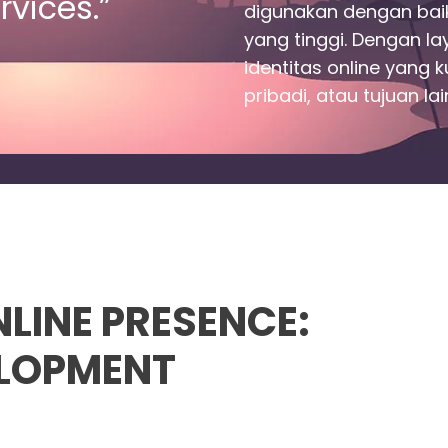
vices.”
digunakan dengan bai
yang tinggi. Dengan l
identitas online yang k
pribadi, atau tujuan la
LINE PRESENCE:
ELOPMENT