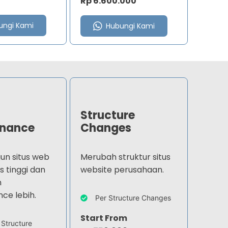
Rp 6.600.000
ungi Kami
Hubungi Kami
Structure
enance
Changes
n situs web
Merubah struktur situs
s tinggi dan
website perusahaan.
n
ce lebih.
Per Structure Changes
Start From
 Structure