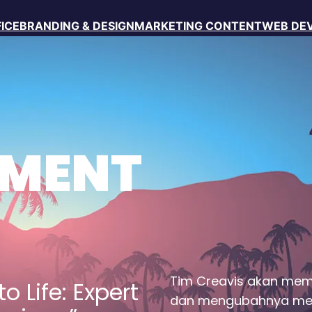
FICE
BRANDING & DESIGN
MARKETING CONTENT
WEB DE
PMENT
Tim Creavis akan mem
o Life: Expert
dan mengubahnya menj