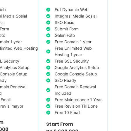
Web
Full Dynamic Web
si Media Sosial
Integrasi Media Sosial
sic
SEO Basic
 Form
Submit Form
oto
Galeri Foto
main 1 year
Free Domain 1 year
limited Web Hosting
Free Unlimited Web
Hosting 1 year
L Security
Free SSL Security
Analytics Setup
Google Analytics Setup
Console Setup
Google Console Setup
ady
SEO Ready
omain Renewal
Free Domain Renewal
d
Included
 Email
Free Maintenance 1 Year
 revisi mayor
Free Revision Till Done
Free 10 Email
om
Start From
.000