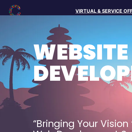
Skip
VIRTUAL & SERVICE OF
to
content
WEBSITE
DEVELO
“Bringing Your Vision t