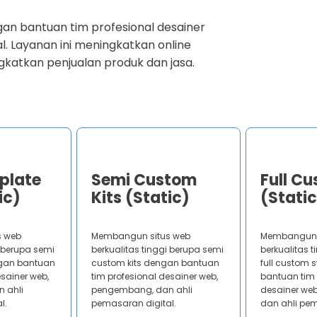
gan bantuan tim profesional desainer
. Layanan ini meningkatkan online
katkan penjualan produk dan jasa.
plate
Semi Custom
Full C
ic)
Kits (Static)
(Static
s web
Membangun situs web
Membangun 
i berupa semi
berkualitas tinggi berupa semi
berkualitas 
ngan bantuan
custom kits dengan bantuan
full custom 
esainer web,
tim profesional desainer web,
bantuan tim 
 ahli
pengembang, dan ahli
desainer we
l.
pemasaran digital.
dan ahli pem