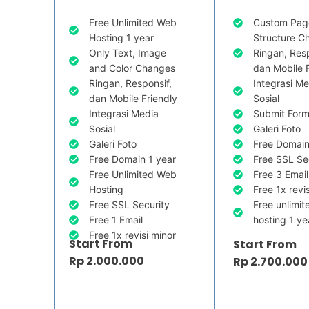
Free Unlimited Web
Custom Pag
Hosting 1 year
Structure C
Only Text, Image
Ringan, Resp
and Color Changes
dan Mobile 
Ringan, Responsif,
Integrasi M
dan Mobile Friendly
Sosial
Integrasi Media
Submit For
Sosial
Galeri Foto
Galeri Foto
Free Domain
Free Domain 1 year
Free SSL Se
Free Unlimited Web
Free 3 Email
Hosting
Free 1x revi
Free SSL Security
Free unlimi
Free 1 Email
hosting 1 ye
Free 1x revisi minor
Start From
Start From
Rp 2.000.000
Rp 2.700.000