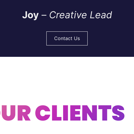
Joy
–
Creative Lead
Contact Us
UR CLIENTS