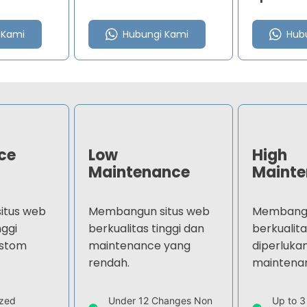
 Kami
Hubungi Kami
Hub
ce
Low
High
Maintenance
Maint
itus web
Membangun situs web
Membangu
nggi
berkualitas tinggi dan
berkualita
ustom
maintenance yang
diperluka
rendah.
maintenan
ized
Under 12 Changes Non
Up to 3